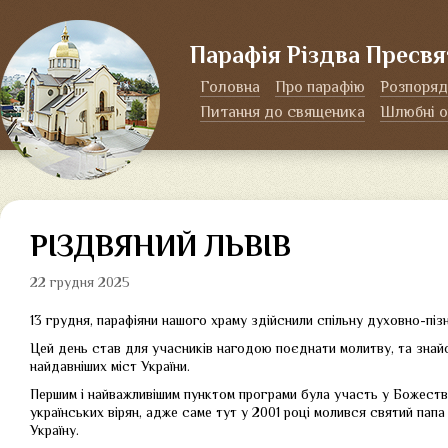
Парафія Різдва Пресвя
Головна
Про парафію
Розпоряд
Питання до священика
Шлюбні о
РІЗДВЯНИЙ ЛЬВІВ
22 грудня 2025
13 грудня, парафіяни нашого храму здійснили спільну духовно-піз
Цей день став для учасників нагодою поєднати молитву, та зна
найдавніших міст України.
Першим і найважливішим пунктом програми була участь у Божествен
українських вірян, адже саме тут у 2001 році молився святий папа
Україну.