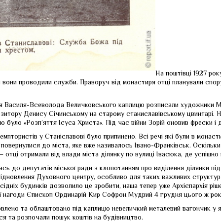
На поштівці 1927 ро
й вони проводили служби. Праворуч від монастиря отці планували спо
ря Василя-Всеволода Величковського каплицю розписали художники Ми
зитору Денису Січинському на старому станиславівському цвинтарі. Н
 було «Розп’яття Ісуса Христа». Під час війни Зорій оновив фрески і 
демптористів у Станіславові було припинено. Всі речі які були в монас
повернулися до міста, яке вже називалось Івано-Франківськ. Оскільки
 отці отримали від влади міста ділянку по вулиці Івасюка, де успішно 
сь до депутатів міської ради з клопотанням про виділення ділянки під
ідновлення Духовного центру, особливо для таких важливих структур 
ідніх будинків дозволило це зробити, наша тепер уже Архієпархія ріше
єї нагоди Єпископ Ординарій Кир Софрон Мудрий 4 грудня цього ж рок
ановлено та облаштовано під каплицю невеличкий металевий вагончик у
ся та розпочали пошук коштів на будівництво.