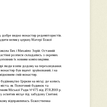
ку добре видно монастир редемптористів.
рудити велику церкву Матері Божої
кола Бих і Михайло Зорій. Останній
астінні розписи складались з окремих
доповнив їх новими композиціями.
тирі люди взяли додому на переховування.
 монастир був вщент зруйнований, і на
відновили свій монастир.
 будівництво Церкви на місці, де колись
міста, як Пологовий будинок та
нням Міської Ради №473 від 27.11.2001 р.
у освятив місце під забудову Святині.
 якому відправлялась Божественна