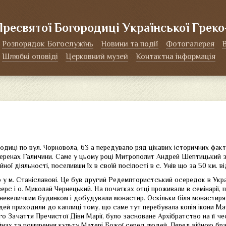
Пресвятої Богородиці Української Грек
Розпорядок Богослужінь
Новини та події
Фотогалерея
Шлюбні оповіді
Церковний музей
Контактна інформація
иці по вул. Чорновола, 63 а передувало ряд цікавих історичних фактів.
 теренах Галичини. Саме у цьому році Митрополит Андрей Шептицький 
ої діяльності, поселивши їх в своїй посілості в с. Унів що за 50 км. ві
ю у м. Станіславові. Це був другий Редемптористський осередок в Укр
рс і о. Миколай Чернецький. На початках отці проживали в семінарії, пі
 невеличким будинком і добудували монастир. Оскільки біля монастиря 
дей приходили до каплиці тому, що саме тут перебувала копія ікони М
го Зачаття Пречистої Діви Марії, було засноване Архібратство на її 
йнах та поширення культу Матері Божої серед людей. Перед війною брат