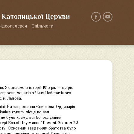
о-Католицької Церкви
Відеогалерея
Спільноти
 Як знаємо з історії, 1913 рік — це рік
запросив монахів з Чину Найсвятішого
д м. Львова.
аїні. На запрошення Єпископа-Ординарія
зніше купили місце по вул.
не було храму, всі богослужіння
атері Божої Неустанної Помочі. Згодом 22
честь. Основним завданням братства було
ство поширилось по всій Галичині, і