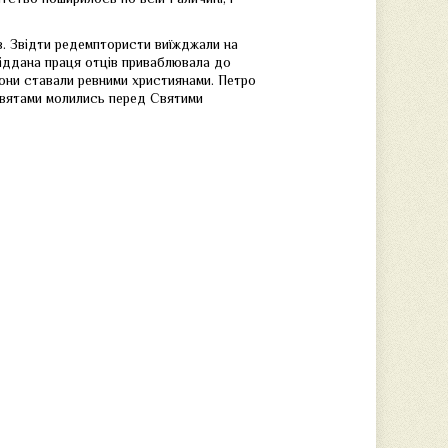
ів. Звідти редемптористи виїжджали на
мовіддана праця отців приваблювала до
 вони ставали ревними християнами. Петро
 святами молились перед Святими