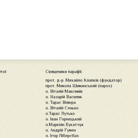
ятої
Священики парафії:
прот. д-р. Михайло Клапків (фундатор)
прот. Микола Шиманський (парох)
о. Віталій Максимів
о. Назарій Василик
о. Тарас Вілюра
о. Віталій Сенько
о.Тарас Путько
о. Іван Горнецький
о.Маркіян Букатчук
о. Андрій Гумен
о. Ігор Ліберсбах