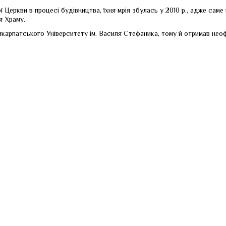
 Церкви в процесі будівництва, їхня мрія збулась у 2010 р., адже сам
я Храму.
арпатського Університету ім. Василя Стефаника, тому й отримав неоф