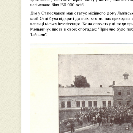
налічувало біля 150 000 осіб.
Дім у Станіславові мав статус місійного дому Львівсь
місії. Отці були відкриті до всіх, хто до них приходив
каплиці міську інтелігенцію. Хоча спочатку ці люди п
Мельничук писав в своїх спогадах: "Приємно було поб
Тайнами".