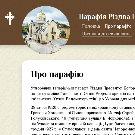
Парафія Різдва 
Головна
Про парафію
Питання до священика
Про парафію
Утворенню теперішньої парафії Різдва Пресвятої Богород
початку місійної діяльності Отців Редемптористів на
Ізбавителя (Отців Редемптористів) до України для місійн
28 січня 1920 р. редемптористи відкрили нову станиц
Григорія Хомишина зі Львова приїхали о. Йосиф Схрейве
Голуховського, 49 (теперішня вулиця В. Чорновола), з
відбувалися в монастирській каплиці. Дуже багато лю
грудня 1927 р. у Станіславові в день свята Непорочно
зростання у святості через часту участь у Святих та