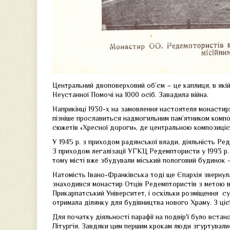
Центральний двоповерховий об’єм – це каплиця, в які
Неустанної Помочі на 1000 осіб. Завадила війна.
Наприкінці 1930-х на замовлення настоятеля монасти
пізніше прославиться надмогильним пам’ятником компо
сюжетів «Хресної дороги», де центральною композицією
У 1945 р. з приходом радянської влади, діяльність Ре
З приходом легалізації УГКЦ Редемптористи у 1993 р. 
тому місті вже збудували міський пологовий будинок —
Натомість Івано-Франківська тоді ще Єпархія звернула
знаходився монастир Отців Редемптористів з метою в
Прикарпатський Університет, і оскільки розміщення сус
отримала ділянку для будівництва нового Храму. З ці
Для початку діяльності парафії на подвір'ї було вст
Літургія. Завдяки цим першим крокам люди згуртували