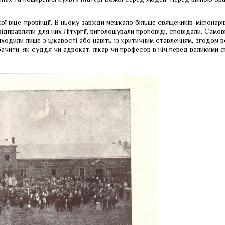
кої віце-провінції. В ньому завжди мешкало більше священиків-місіонар
: відправляли для них Літургії, виголошували проповіді, сповідали. Са
риходили лише з цікавості або навіть із критичним ставленням, згодом
ачити, як суддя чи адвокат, лікар чи професор в ніч перед великими