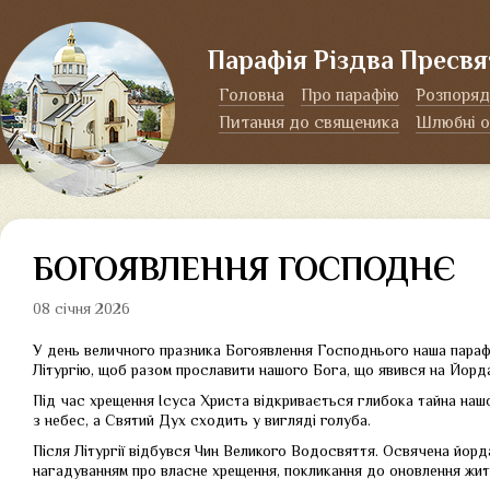
Парафія Різдва Пресвя
Головна
Про парафію
Розпоряд
Питання до священика
Шлюбні о
БОГОЯВЛЕННЯ ГОСПОДНЄ
08 січня 2026
У день величного празника Богоявлення Господнього наша параф
Літургію, щоб разом прославити нашого Бога, що явився на Йорда
Під час хрещення Ісуса Христа відкривається глибока тайна наш
з небес, а Святий Дух сходить у вигляді голуба.
Після Літургії відбувся Чин Великого Водосвяття. Освячена йорд
нагадуванням про власне хрещення, покликання до оновлення житт