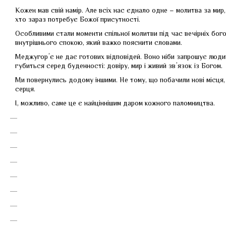
Кожен мав свій намір. Але всіх нас єднало одне – молитва за мир, 
хто зараз потребує Божої присутності.
Особливими стали моменти спільної молитви під час вечірніх бого
внутрішнього спокою, який важко пояснити словами.
Меджугорʼє не дає готових відповідей. Воно ніби запрошує людин
губиться серед буденності: довіру, мир і живий звʼязок із Богом.
Ми повернулись додому іншими. Не тому, що побачили нові місця
серця.
І, можливо, саме це є найціннішим даром кожного паломництва.