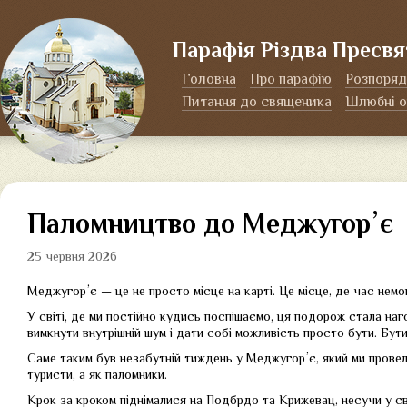
Парафія Різдва Пресвя
Головна
Про парафію
Розпоряд
Питання до священика
Шлюбні о
Паломництво до Меджугорʼє
25 червня 2026
Меджугорʼє — це не просто місце на карті. Це місце, де час немо
У світі, де ми постійно кудись поспішаємо, ця подорож стала на
вимкнути внутрішній шум і дати собі можливість просто бути. Бути 
Саме таким був незабутній тиждень у Меджугорʼє, який ми прове
туристи, а як паломники.
Крок за кроком піднімалися на Подбрдо та Крижевац, несучи у сво