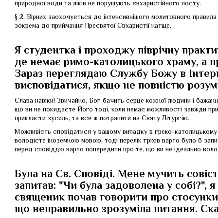
природної води та ліків не порушують євхаристійного посту.
§ 2. Вірних заохочується до інтенсивнішого молитовного правила
зокрема до приймання Пресвятої Євхаристії натще.
Я студентка і проходжу піврічну практи
де немає римо-католицького храму, а п
Зараз переглядаю Службу Божу в Інтерне
висповідатися, якщо не повністю розу
Слава навіки! Звичайно, Бог бачить серце кожної людини і бажанн
що ви не покидаєте Його тоді, коли немає можливості завжди пр
прикласти зусиль, та все ж потрапити на Святу Літургію.
Можливість сповідатися у вашому випадку в греко-католицькому 
володієте іноземною мовою, тоді перелік гріхів варто було б зап
перед сповіддю варто попередити про те, що ви не ідеально во
Була на Св. Сповіді. Мене мучить совіст
запитав: "Чи була задоволена у собі?", я
священик почав говорити про стосунки 
що неправильно зрозуміла питання. Ск