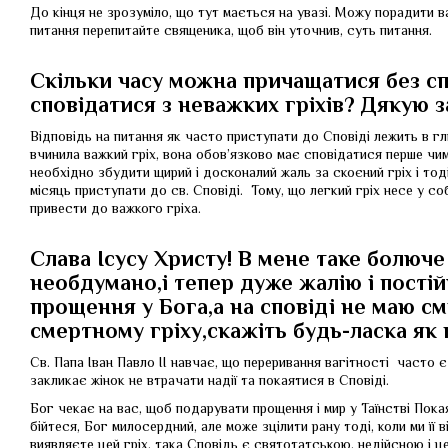
До кінця не зрозуміло, що тут мається на увазі. Можу порадити ва
питання перепитайте священика, щоб він уточнив, суть питання.
Скільки часу можна причащатися без сп
сповідатися з неважких гріхів? Дякую з
Відповідь на питання як часто приступати до Сповіді лежить в гл
вчинила важкий гріх, вона обов’язково має сповідатися перше чи
необхідно збудити щирий і досконалий жаль за скоєний гріх і тоді
місяць приступати до св. Сповіді. Тому, що легкий гріх несе у со
привести до важкого гріха.
Слава Ісусу Христу! В мене таке болюче
необдумано,і тепер дуже жалію і постій
прощення у Бога,а на сповіді не маю см
смертному гріху,скажіть будь-ласка як
Св. Папа Іван Павло ІІ навчає, що переривання вагітності часто є
закликає жінок не втрачати надії та покаятися в Сповіді.
Бог чекає на вас, щоб подарувати прощення і мир у Таїнстві Покая
бійтеся, Бог милосердний, але може зцілити рану тоді, коли ми її 
виявляєте цей гріх, така Сповідь є святотатською, недійсною і це