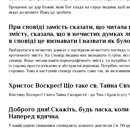
Прощення, це дар Божий, який Бог кладе на серце людини, щоб вил
якщо дозволите Йому це зробити.
При сповіді замість сказати, що читал
змісту, сказала, що в нечистих думках 
в сповіді це визнавати і назвати як бул
Любуватися в нечистих думках є наслідком нечистого погляду та
еротичного змісту. На Сповіді людина має визнавати ті гріхи, які
сповіді. Якщо читали книги порнографічного змісту, то потрібно 
із сорому просто втікаємо в абстрактні відповіді. Потрібно чесно і
соромно. Тому в наступній сповіді скажіть саме так, як ви вчинили
Христос Воскрес! Що таке св. Тайна Євх
Воїстину Воскрес! Свята Тайна Євхаристії - це Тіло і Кров Ісусу Х
Доброго дня! Скажіть, будь ласка, коли
Наперед вдячна.
У нашій церкві священики сповідають кожного дня після Св. Літургі