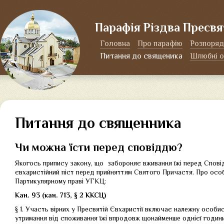
Парафія Різдва Пресвя
Головна
Про парафію
Розпоряд
Питання до священика
Шлюбні о
Питання до священника
Чи можна їсти перед сповіддю?
Якогось припису закону, що забороняє вживання їжі перед Сповід
євхаристійний піст перед прийняттям Святого Причастя. Про осо
Партикулярному праві УГКЦ:
Кан. 93 (кан. 713, § 2 ККСЦ)
§ 1. Участь вірних у Пресвятій Євхаристії включає належну особи
утримання від споживання їжі впродовж щонайменше однієї години